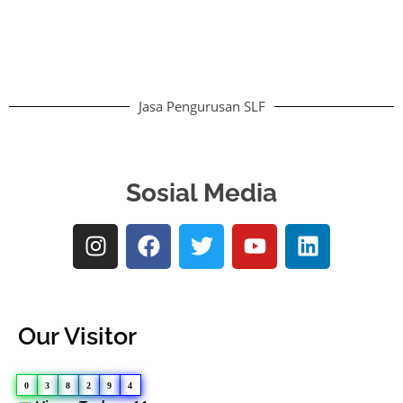
Jasa Pengurusan SLF
Sosial Media
Our Visitor
0
3
8
2
9
4