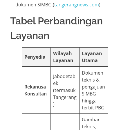
dokumen SIMBG.(
tangerangnews.com
)
Tabel Perbandingan
Layanan
Wilayah
Layanan
Penyedia
Layanan
Utama
Dokumen
Jabodetab
teknis &
ek
Rekanusa
pengajuan
(termasuk
Konsultan
SIMBG
Tangerang
hingga
)
terbit PBG
Gambar
teknis,