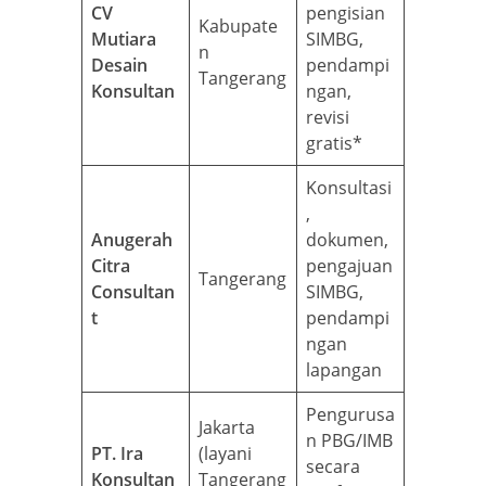
CV
pengisian
Kabupate
Mutiara
SIMBG,
n
Desain
pendampi
Tangerang
Konsultan
ngan,
revisi
gratis*
Konsultasi
,
Anugerah
dokumen,
Citra
pengajuan
Tangerang
Consultan
SIMBG,
t
pendampi
ngan
lapangan
Pengurusa
Jakarta
n PBG/IMB
PT. Ira
(layani
secara
Konsultan
Tangerang