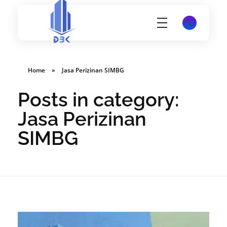
Konsultan Perizinan Gedung, PBG, SLF, SIMBG, SKK dan lain-lain
Website PT Damar Birawa Konsultan - Jasa Pembuatan SLF, SKK, SIMBG dan K3 Disnakertrans
Home
»
Jasa Perizinan SIMBG
Posts in category:
Jasa Perizinan
SIMBG