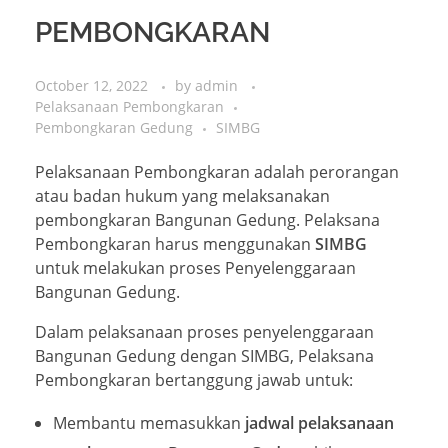
PEMBONGKARAN
October 12, 2022
by
admin
Pelaksanaan Pembongkaran
Pembongkaran Gedung
SIMBG
Pelaksanaan Pembongkaran adalah perorangan
atau badan hukum yang melaksanakan
pembongkaran Bangunan Gedung. Pelaksana
Pembongkaran harus menggunakan
SIMBG
untuk melakukan proses Penyelenggaraan
Bangunan Gedung.
Dalam pelaksanaan proses penyelenggaraan
Bangunan Gedung dengan SIMBG, Pelaksana
Pembongkaran bertanggung jawab untuk:
Membantu memasukkan
jadwal pelaksanaan