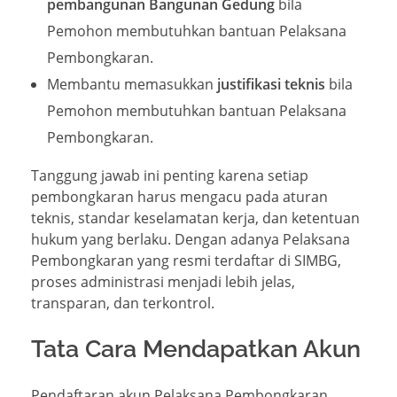
pembangunan Bangunan Gedung
bila
Pemohon membutuhkan bantuan Pelaksana
Pembongkaran.
Membantu memasukkan
justifikasi teknis
bila
Pemohon membutuhkan bantuan Pelaksana
Pembongkaran.
Tanggung jawab ini penting karena setiap
pembongkaran harus mengacu pada aturan
teknis, standar keselamatan kerja, dan ketentuan
hukum yang berlaku. Dengan adanya Pelaksana
Pembongkaran yang resmi terdaftar di SIMBG,
proses administrasi menjadi lebih jelas,
transparan, dan terkontrol.
Tata Cara Mendapatkan Akun
Pendaftaran akun Pelaksana Pembongkaran