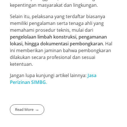
kepentingan masyarakat dan lingkungan.
Selain itu, pelaksana yang terdaftar biasanya
memiliki pengalaman serta tenaga ahli yang
memahami prosedur teknis, mulai dari
pengelolaan limbah konstruksi, pengamanan
lokasi, hingga dokumentasi pembongkaran
. Hal
ini memberikan jaminan bahwa pembongkaran
dilakukan secara profesional dan sesuai
ketentuan.
Jangan lupa kunjungi artikel lainnya:
Jasa
Perizinan SIMBG
.
Read More