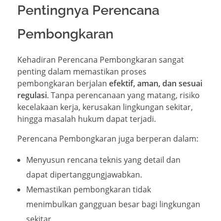
Pentingnya Perencana
Pembongkaran
Kehadiran Perencana Pembongkaran sangat
penting dalam memastikan proses
pembongkaran berjalan
efektif, aman, dan sesuai
regulasi
. Tanpa perencanaan yang matang, risiko
kecelakaan kerja, kerusakan lingkungan sekitar,
hingga masalah hukum dapat terjadi.
Perencana Pembongkaran juga berperan dalam:
Menyusun rencana teknis yang detail dan
dapat dipertanggungjawabkan.
Memastikan pembongkaran tidak
menimbulkan gangguan besar bagi lingkungan
sekitar.