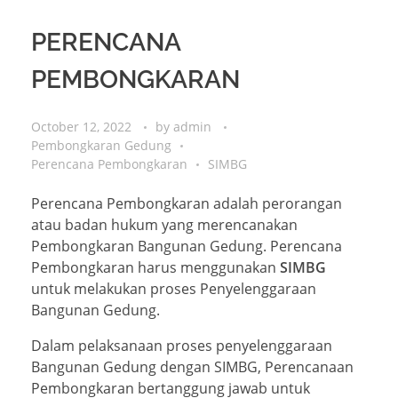
PERENCANA
PEMBONGKARAN
October 12, 2022
by
admin
Pembongkaran Gedung
Perencana Pembongkaran
SIMBG
Perencana Pembongkaran adalah perorangan
atau badan hukum yang merencanakan
Pembongkaran Bangunan Gedung. Perencana
Pembongkaran harus menggunakan
SIMBG
untuk melakukan proses Penyelenggaraan
Bangunan Gedung.
Dalam pelaksanaan proses penyelenggaraan
Bangunan Gedung dengan SIMBG, Perencanaan
Pembongkaran bertanggung jawab untuk