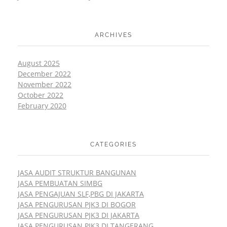
ARCHIVES
August 2025
December 2022
November 2022
October 2022
February 2020
CATEGORIES
JASA AUDIT STRUKTUR BANGUNAN
JASA PEMBUATAN SIMBG
JASA PENGAJUAN SLF,PBG DI JAKARTA
JASA PENGURUSAN PJK3 DI BOGOR
JASA PENGURUSAN PJK3 DI JAKARTA
JASA PENGURUSAN PJK3 DI TANGERANG