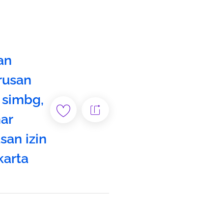
an
rusan
a simbg
,
ar
san izin
karta