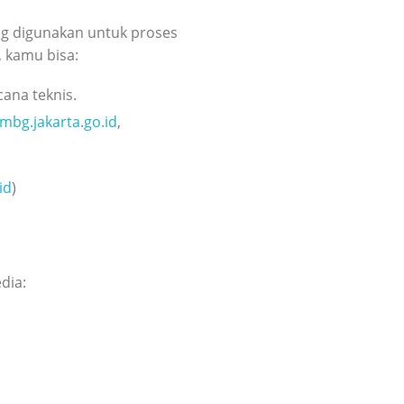
ng digunakan untuk proses
 kamu bisa:
ana teknis.
imbg.jakarta.go.id
,
id
)
dia: