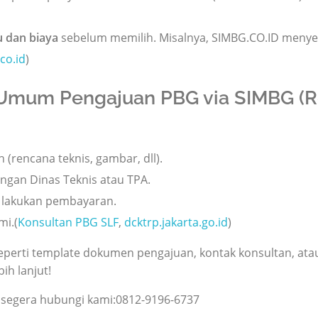
u dan biaya
sebelum memilih. Misalnya, SIMBG.CO.ID menyeb
co.id
)
Umum Pengajuan PBG via SIMBG (R
rencana teknis, gambar, dll).
engan Dinas Teknis atau TPA.
n lakukan pembayaran.
mi.(
Konsultan PBG SLF
,
dcktrp.jakarta.go.id
)
erti template dokumen pengajuan, kontak konsultan, atau 
ih lanjut!
t segera hubungi kami:0812-9196-6737