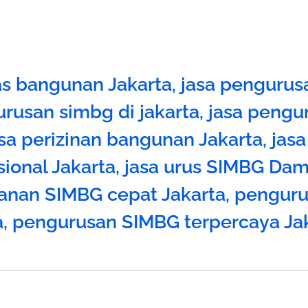
tas bangunan Jakarta
,
jasa pengurus
urusan simbg di jakarta
,
jasa pengu
asa perizinan bangunan Jakarta
,
jas
ional Jakarta
,
jasa urus SIMBG Dam
anan SIMBG cepat Jakarta
,
penguru
a
,
pengurusan SIMBG terpercaya Ja