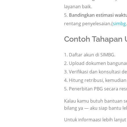
layanan baik.
Bandingkan estimasi wakt
rentang penyelesaian.(
simbg.
Contoh Tahapan 
Daftar akun di SIMBG.
Upload dokumen bangunan (
Verifikasi dan konsultasi d
Hitung retribusi, kemudia
Penerbitan PBG secara res
Kalau kamu butuh bantuan sep
bilang ya — aku siap bantu leb
Untuk informaasi lebih lanju