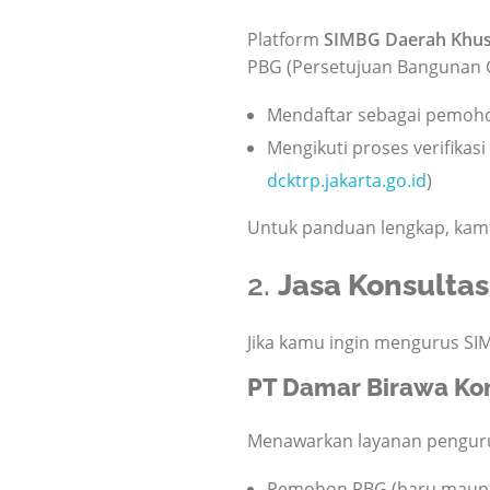
Platform
SIMBG Daerah Khus
PBG (Persetujuan Bangunan G
Mendaftar sebagai pemoho
Mengikuti proses verifikas
dcktrp.jakarta.go.id
)
Untuk panduan lengkap, kamu 
2.
Jasa Konsulta
Jika kamu ingin mengurus SIM
PT Damar Birawa Ko
Menawarkan layanan penguru
Pemohon PBG (baru maupun