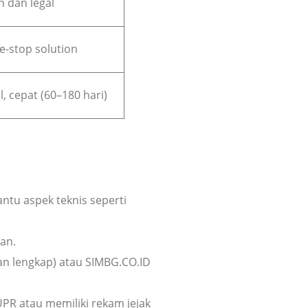
 dan legal
ne-stop solution
l, cepat (60–180 hari)
tu aspek teknis seperti
an.
an lengkap) atau SIMBG.CO.ID
UPR atau memiliki rekam jejak