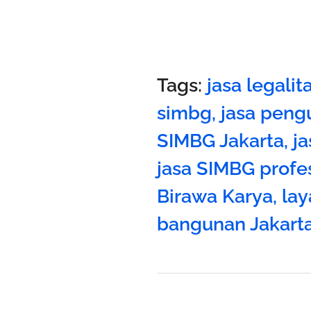
Tags:
jasa legali
simbg
,
jasa peng
SIMBG Jakarta
,
j
jasa SIMBG profes
Birawa Karya
,
lay
bangunan Jakart