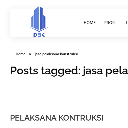
HOME
PROFIL
Konsultan Perizinan Gedung, PBG, SLF, SIMBG, SKK dan lain-lain
Website PT Damar Birawa Konsultan - Jasa Pembuatan SLF, SKK, SIMBG dan K3 Disnakertrans
Home
»
jasa pelaksana konstruksi
Posts tagged: jasa pel
PELAKSANA KONTRUKSI