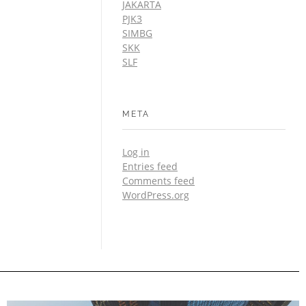
JAKARTA
PJK3
SIMBG
SKK
SLF
META
Log in
Entries feed
Comments feed
WordPress.org