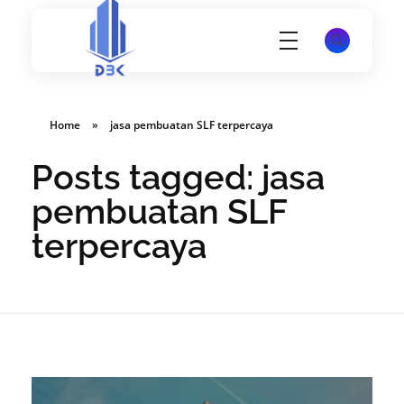
Konsultan Perizinan Gedung, PBG, SLF, SIMBG, SKK dan lain-lain
Website PT Damar Birawa Konsultan - Jasa Pembuatan SLF, SKK, SIMBG dan K3 Disnakertrans
Home
»
jasa pembuatan SLF terpercaya
Posts tagged: jasa
pembuatan SLF
terpercaya