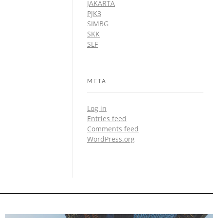
JAKARTA
PJK3
SIMBG
SKK
SLF
META
Log in
Entries feed
Comments feed
WordPress.org