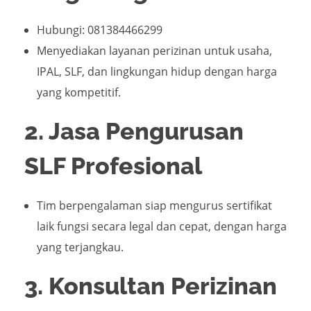
Hubungi: 081384466299
Menyediakan layanan perizinan untuk usaha,
IPAL, SLF, dan lingkungan hidup dengan harga
yang kompetitif.
2. Jasa Pengurusan
SLF Profesional
Tim berpengalaman siap mengurus sertifikat
laik fungsi secara legal dan cepat, dengan harga
yang terjangkau.
3. Konsultan Perizinan