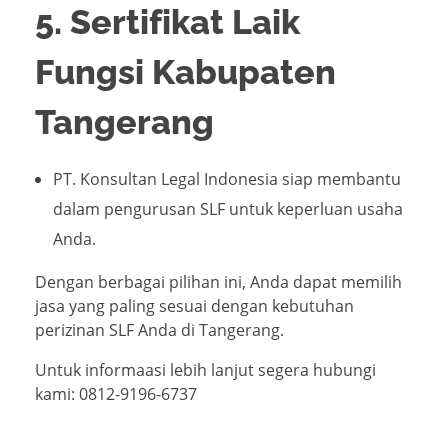
5. Sertifikat Laik
Fungsi Kabupaten
Tangerang
PT. Konsultan Legal Indonesia siap membantu
dalam pengurusan SLF untuk keperluan usaha
Anda.
Dengan berbagai pilihan ini, Anda dapat memilih
jasa yang paling sesuai dengan kebutuhan
perizinan SLF Anda di Tangerang.
Untuk informaasi lebih lanjut segera hubungi
kami: 0812-9196-6737