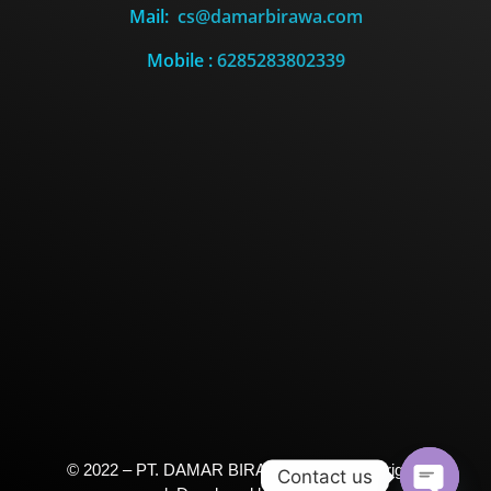
Mail:
cs@damarbirawa.com
Mobile :
6285283802339
© 2022 – PT. DAMAR BIRAWA KARYA – All rights
Contact us