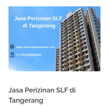
Jasa Perizinan SLF di
Tangerang