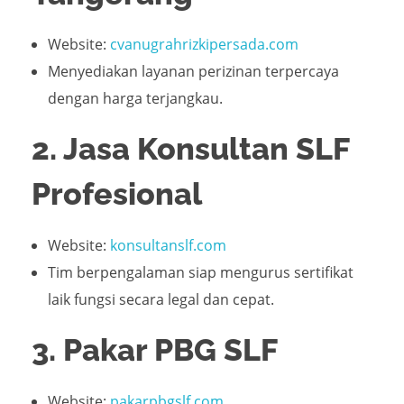
Website:
cvanugrahrizkipersada.com
Menyediakan layanan perizinan terpercaya
dengan harga terjangkau.
2. Jasa Konsultan SLF
Profesional
Website:
konsultanslf.com
Tim berpengalaman siap mengurus sertifikat
laik fungsi secara legal dan cepat.
3. Pakar PBG SLF
Website:
pakarpbgslf.com