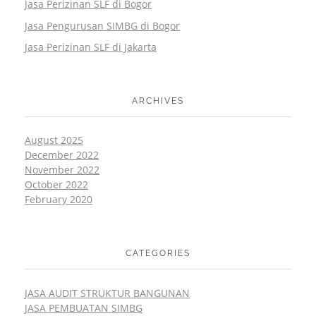
Jasa Perizinan SLF di Bogor
Jasa Pengurusan SIMBG di Bogor
Jasa Perizinan SLF di Jakarta
ARCHIVES
August 2025
December 2022
November 2022
October 2022
February 2020
CATEGORIES
JASA AUDIT STRUKTUR BANGUNAN
JASA PEMBUATAN SIMBG