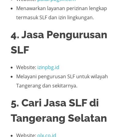
Menawarkan layanan perizinan lengkap
termasuk SLF dan izin lingkungan.
4. Jasa Pengurusan
SLF
Website:
izinpbg.id
Melayani pengurusan SLF untuk wilayah
Tangerang dan sekitarnya.
5. Cari Jasa SLF di
Tangerang Selatan
Website:
olx.co.id