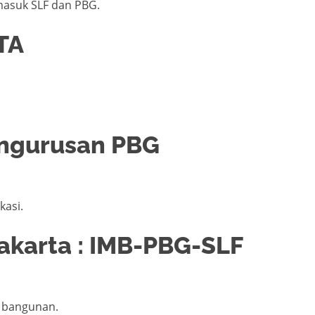
masuk SLF dan PBG.
TA
engurusan PBG
kasi.
Jakarta : IMB-PBG-SLF
n bangunan.