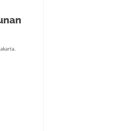
gunan
akarta.