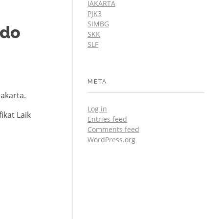
JAKARTA
PJK3
SIMBG
ndo
SKK
SLF
META
akarta.
Log in
kat Laik
Entries feed
Comments feed
WordPress.org