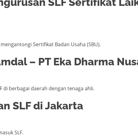
ngurusan SLF Sertifikat Lai
h mengantongi Sertifikat Badan Usaha (SBU).
 Amdal – PT Eka Dharma Nus
di berbagai daerah dengan tenaga ahli.
an SLF di Jakarta
masuk SLF.