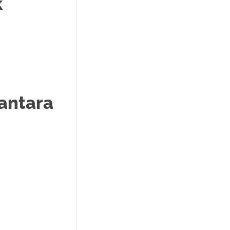
k
antara