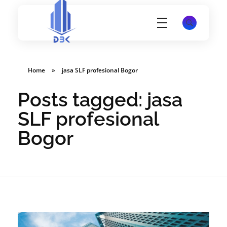
Konsultan Perizinan Gedung, PBG, SLF, SIMBG, SKK dan lain-lain
Website PT Damar Birawa Konsultan - Jasa Pembuatan SLF, SKK, SIMBG dan K3 Disnakertrans
Home
»
jasa SLF profesional Bogor
Posts tagged: jasa
SLF profesional
Bogor