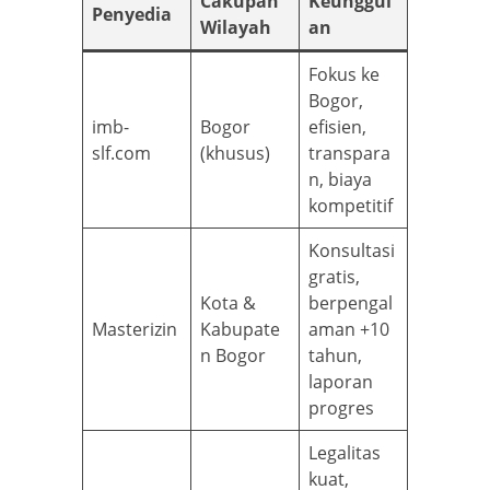
Cakupan
Keunggul
Penyedia
Wilayah
an
Fokus ke
Bogor,
imb-
Bogor
efisien,
slf.com
(khusus)
transpara
n, biaya
kompetitif
Konsultasi
gratis,
Kota &
berpengal
Masterizin
Kabupate
aman +10
n Bogor
tahun,
laporan
progres
Legalitas
kuat,