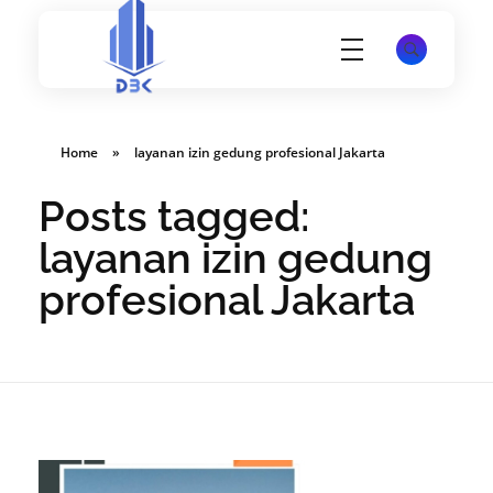
Konsultan Perizinan Gedung, PBG, SLF, SIMBG, SKK dan lain-lain
Website PT Damar Birawa Konsultan - Jasa Pembuatan SLF, SKK, SIMBG dan K3 Disnakertrans
Home
»
layanan izin gedung profesional Jakarta
Posts tagged:
layanan izin gedung
profesional Jakarta