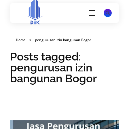
Konsultan Perizinan Gedung, PBG, SLF, SIMBG, SKK dan lain-lain
Website PT Damar Birawa Konsultan - Jasa Pembuatan SLF, SKK, SIMBG dan K3 Disnakertrans
Home
»
pengurusan izin bangunan Bogor
Posts tagged:
pengurusan izin
bangunan Bogor