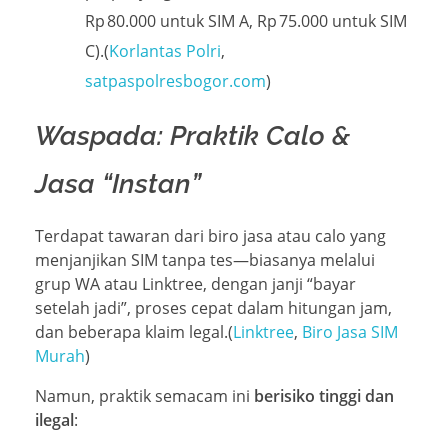
Rp 80.000 untuk SIM A, Rp 75.000 untuk SIM
C).(
Korlantas Polri
,
satpaspolresbogor.com
)
Waspada: Praktik Calo &
Jasa “Instan”
Terdapat tawaran dari biro jasa atau calo yang
menjanjikan SIM tanpa tes—biasanya melalui
grup WA atau Linktree, dengan janji “bayar
setelah jadi”, proses cepat dalam hitungan jam,
dan beberapa klaim legal.(
Linktree
,
Biro Jasa SIM
Murah
)
Namun, praktik semacam ini
berisiko tinggi dan
ilegal
: