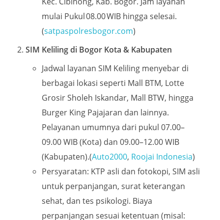
Kec. Cibinong, Kab. Bogor. Jam layanan
mulai Pukul 08.00 WIB hingga selesai.
(
satpaspolresbogor.com
)
SIM Keliling di Bogor Kota & Kabupaten
Jadwal layanan SIM Keliling menyebar di
berbagai lokasi seperti Mall BTM, Lotte
Grosir Sholeh Iskandar, Mall BTW, hingga
Burger King Pajajaran dan lainnya.
Pelayanan umumnya dari pukul 07.00–
09.00 WIB (Kota) dan 09.00–12.00 WIB
(Kabupaten).(
Auto2000
,
Roojai Indonesia
)
Persyaratan: KTP asli dan fotokopi, SIM asli
untuk perpanjangan, surat keterangan
sehat, dan tes psikologi. Biaya
perpanjangan sesuai ketentuan (misal: