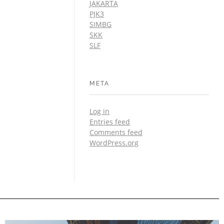
JAKARTA
PJK3
SIMBG
SKK
SLF
META
Log in
Entries feed
Comments feed
WordPress.org