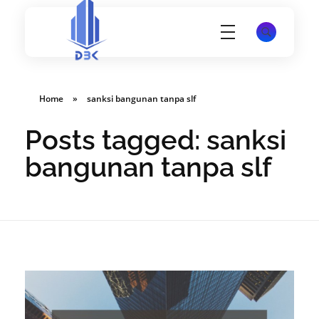
Konsultan Perizinan Gedung, PBG, SLF, SIMBG, SKK dan lain-lain
Website PT Damar Birawa Konsultan - Jasa Pembuatan SLF, SKK, SIMBG dan K3 Disnakertrans
Home
»
sanksi bangunan tanpa slf
Posts tagged: sanksi
bangunan tanpa slf