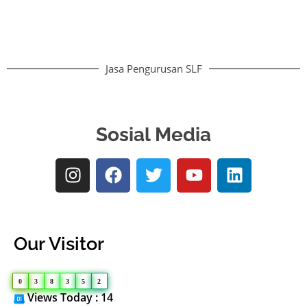
Jasa Pengurusan SLF
Sosial Media
Our Visitor
0
3
8
3
5
2
Views Today : 14